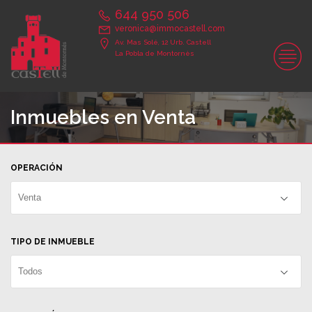
644 950 506
veronica@immocastell.com
Av. Mas Solé, 12 Urb. Castell
La Pobla de Montornès
Inmuebles en Venta
OPERACIÓN
Venta
TIPO DE INMUEBLE
Todos