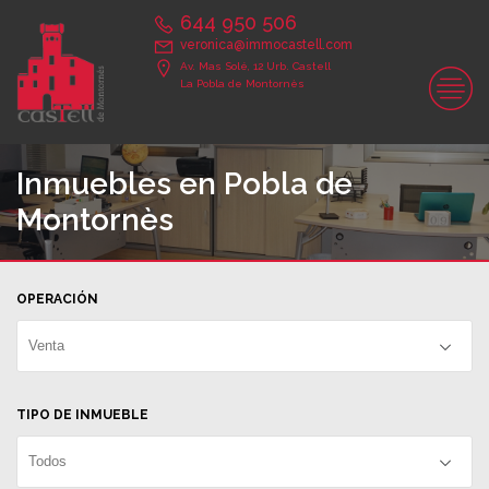
644 950 506
veronica@immocastell.com
Av. Mas Solé, 12 Urb. Castell
La Pobla de Montornès
Inmuebles en Pobla de
Montornès
OPERACIÓN
Venta
TIPO DE INMUEBLE
Todos