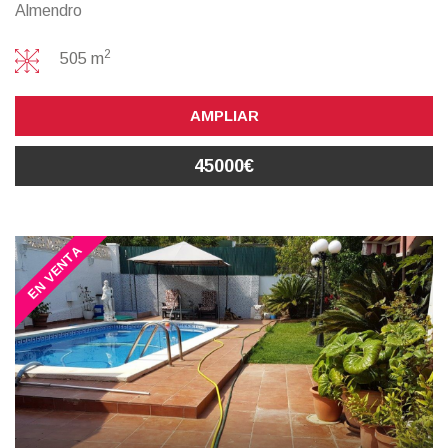
Almendro
2
505 m
AMPLIAR
45000€
EN VENTA