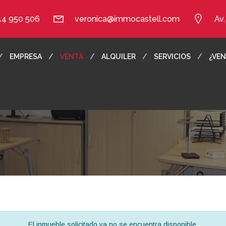
44 950 506
veronica@immocastell.com
Av
EMPRESA
VENTA
ALQUILER
SERVICIOS
¿VEN
El inmueble solicitado ya no se encuentra disponible.