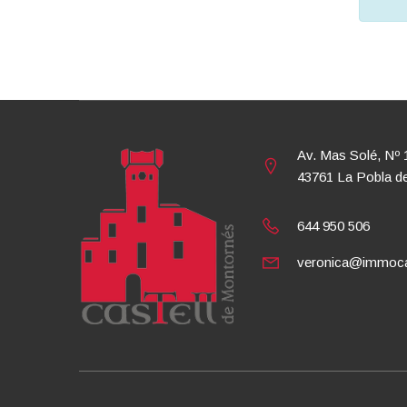
Av. Mas Solé, Nº 
43761 La Pobla d
644 950 506
veronica@immoca