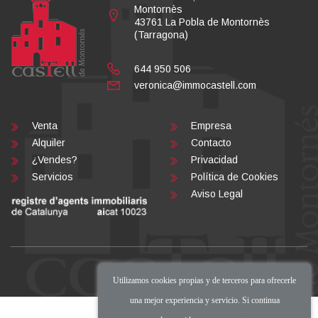
Montornès
43761 La Pobla de Montornès
(Tarragona)
644 950 506
veronica@immocastell.com
Venta
Empresa
Alquiler
Contacto
¿Vendes?
Privacidad
Servicios
Política de Cookies
Aviso Legal
Utilizamos cookies propias y de terceros para ofrecerle
una mejor experiencia y servicio. Si continua