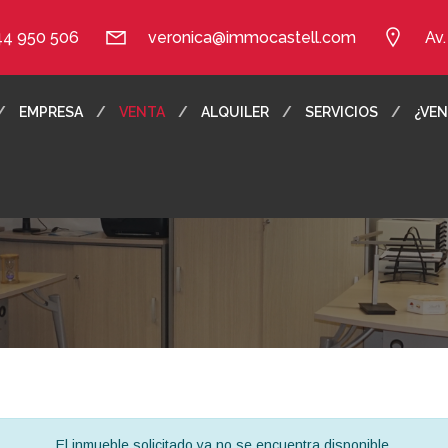
44 950 506
veronica@immocastell.com
Av
EMPRESA
VENTA
ALQUILER
SERVICIOS
¿VEN
El inmueble solicitado ya no se encuentra disponible.