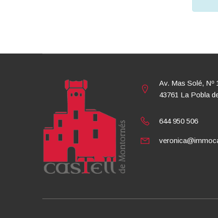
Av. Mas Solé, Nº 
43761 La Pobla d
644 950 506
veronica@immoca