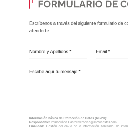
FORMULARIO DE 
Escríbenos a través del siguiente formulario de
atenderte.
Información básica de Protección de Datos (RGPD):
Responsable:
Immobiliària Castell
veronica@immocastell.com
Finalidad:
Gestión del envío de la información solicitada, de info