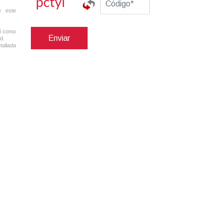
e este
sí como
Enviar
d.
tallada