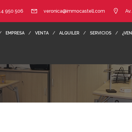
44 950 506
veronica@immocastell.com
Av
EMPRESA
VENTA
ALQUILER
SERVICIOS
¿VEN