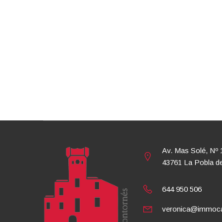
Av. Mas Solé, Nº 
43761 La Pobla d
644 950 506
veronica@immoca